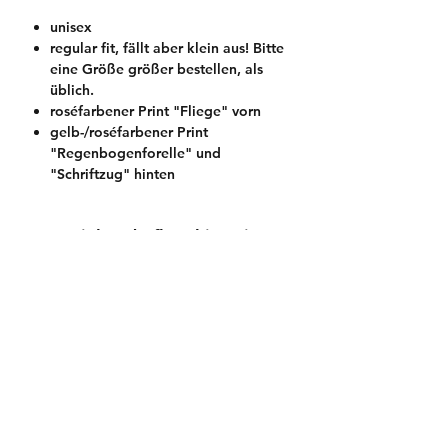
unisex
regular fit, fällt aber klein aus! Bitte
eine Größe größer bestellen, als
üblich.
roséfarbener Print "Fliege" vorn
gelb-/roséfarbener Print
"Regenbogenforelle" und
"Schriftzug" hinten
Material und Pflegehinweise
Material:
Größentabelle
100 % zertifzierte Bio-Baumwolle
180g / qm
Größentabelle
Pflegehinweise:
30°C Maschinenwäsche
mit ähnlichen Farben waschen
auf Links bügeln