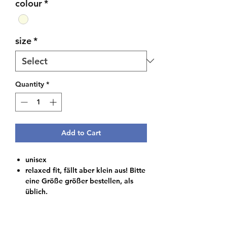
colour
*
size
*
Quantity
*
Add to Cart
unisex
relaxed fit, fällt aber klein aus! Bitte
eine Größe größer bestellen, als
üblich.
front und back logo Fish logo print